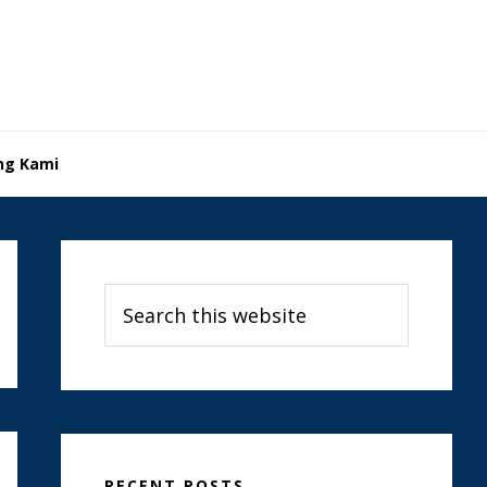
ng Kami
Primary
Sidebar
Search
this
website
RECENT POSTS