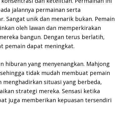
 konsentrasi dan ketelitian. Permainan ini
ada jalannya permainan serta
r. Sangat unik dan menarik bukan.
Pemain
ainkan oleh lawan dan memperkirakan
ereka bangun. Dengan terus berlatih,
at pemain dapat meningkat.
an hiburan yang menyenangkan. Mahjong
s sehingga tidak mudah membuat pemain
 menghadirkan situasi yang berbeda,
ikan strategi mereka. Sensasi ketika
pat juga memberikan kepuasan tersendiri