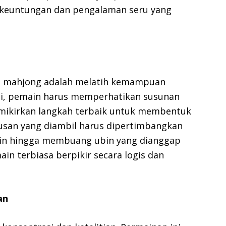
keuntungan dan pengalaman seru yang
n mahjong adalah melatih kemampuan
ini, pemain harus memperhatikan susunan
memikirkan langkah terbaik untuk membentuk
usan yang diambil harus dipertimbangkan
bin hingga membuang ubin yang dianggap
in terbiasa berpikir secara logis dan
ian