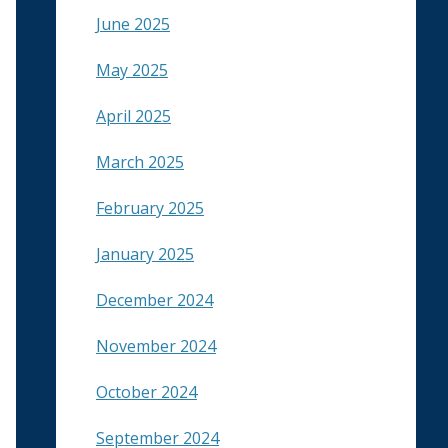
June 2025
May 2025
April 2025
March 2025
February 2025
January 2025
December 2024
November 2024
October 2024
September 2024