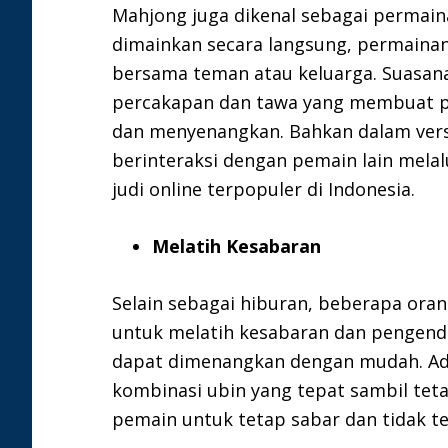
Mahjong juga dikenal sebagai permaina
dimainkan secara langsung, permainan
bersama teman atau keluarga. Suasan
percakapan dan tawa yang membuat p
dan menyenangkan.
Bahkan dalam vers
berinteraksi dengan pemain lain melal
judi online terpopuler di Indonesia.
Melatih Kesabaran
Selain sebagai hiburan, beberapa ora
untuk melatih kesabaran dan pengenda
dapat dimenangkan dengan mudah. Ad
kombinasi ubin yang tepat sambil teta
pemain untuk tetap sabar dan tidak 