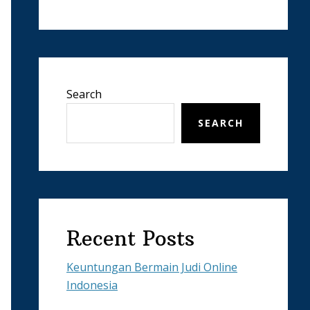
Search
SEARCH
Recent Posts
Keuntungan Bermain Judi Online
Indonesia