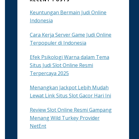
Keuntungan Bermain Judi Online
Indonesia
Cara Kerja Server Game Judi Online
Terpopuler di Indonesia
Efek Psikologi Warna dalam Tema
Situs Judi Slot Online Resmi
Terpercaya 2025
Menangkan Jackpot Lebih Mudah
Lewat Link Situs Slot Gacor Hari Ini
Review Slot Online Resmi Gampang
Menang Wild Turkey Provider
NetEnt