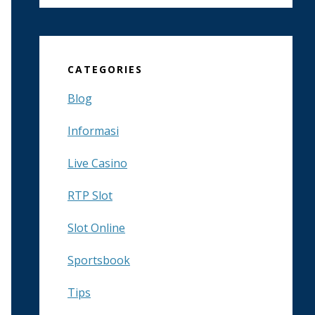
CATEGORIES
Blog
Informasi
Live Casino
RTP Slot
Slot Online
Sportsbook
Tips