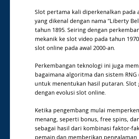
Slot pertama kali diperkenalkan pada 
yang dikenal dengan nama “Liberty Bel
tahun 1895. Seiring dengan perkembang
mekanik ke slot video pada tahun 19
slot online pada awal 2000-an.
Perkembangan teknologi ini juga memp
bagaimana algoritma dan sistem RNG
untuk menentukan hasil putaran. Slot
dengan evolusi slot online.
Ketika pengembang mulai memperkenal
menang, seperti bonus, free spins, dan
sebagai hasil dari kombinasi faktor-f
pemain dan memberikan pengalaman 