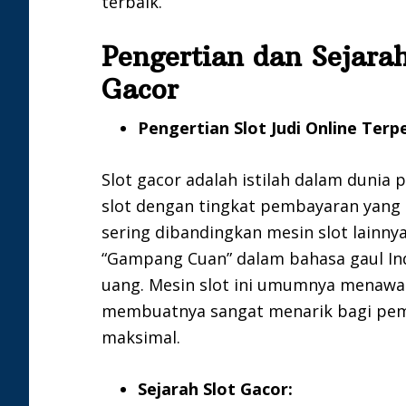
terbaik.
Pengertian dan Sejara
Gacor
Pengertian Slot Judi Online Terp
Slot gacor adalah istilah dalam dunia
slot dengan tingkat pembayaran yang 
sering dibandingkan mesin slot lainny
“Gampang Cuan” dalam bahasa gaul In
uang. Mesin slot ini umumnya menawa
membuatnya sangat menarik bagi pem
maksimal.
Sejarah Slot Gacor: