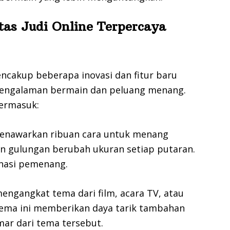
tas Judi Online Terpercaya
encakup beberapa inovasi dan fitur baru
pengalaman bermain dan peluang menang.
termasuk:
 menawarkan ribuan cara untuk menang
 gulungan berubah ukuran setiap putaran.
nasi pemenang.
engangkat tema dari film, acara TV, atau
 Tema ini memberikan daya tarik tambahan
r dari tema tersebut.