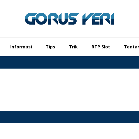
Informasi
Tips
Trik
RTP Slot
Tenta