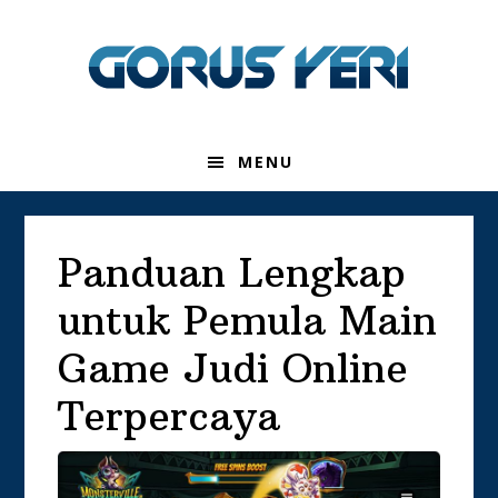
Skip
Skip
Skip
to
to
to
primary
main
primary
navigation
content
sidebar
MENU
Panduan Lengkap
untuk Pemula Main
Game Judi Online
Terpercaya