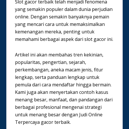
Slot gacor terbaik telah menjadi fenomena
yang semakin populer dalam dunia perjudian
online. Dengan semakin banyaknya pemain
yang mencari cara untuk memaksimalkan
kemenangan mereka, penting untuk
memahami berbagai aspek dari slot gacor ini.
Artikel ini akan membahas tren kekinian,
popularitas, pengertian, sejarah,
perkembangan, aneka macam jenis, fitur
lengkap, serta panduan lengkap untuk
pemula dari cara mendaftar hingga bermain.
Kami juga akan menyertakan contoh kasus
menang besar, manfaat, dan pandangan dari
berbagai profesional mengenai strategi
untuk menang besar dengan Judi Online
Terpercaya gacor terbaik.