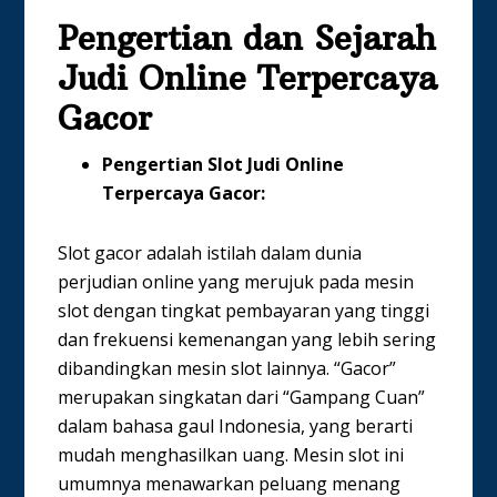
Pengertian dan Sejarah
Judi Online Terpercaya
Gacor
Pengertian Slot Judi Online
Terpercaya Gacor:
Slot gacor adalah istilah dalam dunia
perjudian online yang merujuk pada mesin
slot dengan tingkat pembayaran yang tinggi
dan frekuensi kemenangan yang lebih sering
dibandingkan mesin slot lainnya. “Gacor”
merupakan singkatan dari “Gampang Cuan”
dalam bahasa gaul Indonesia, yang berarti
mudah menghasilkan uang. Mesin slot ini
umumnya menawarkan peluang menang