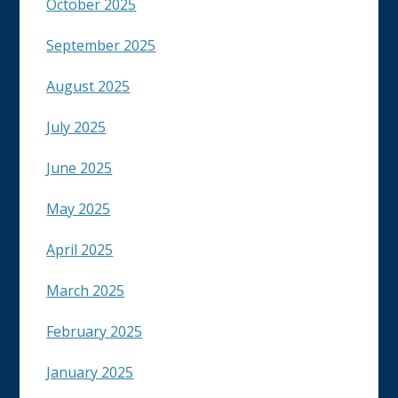
October 2025
September 2025
August 2025
July 2025
June 2025
May 2025
April 2025
March 2025
February 2025
January 2025